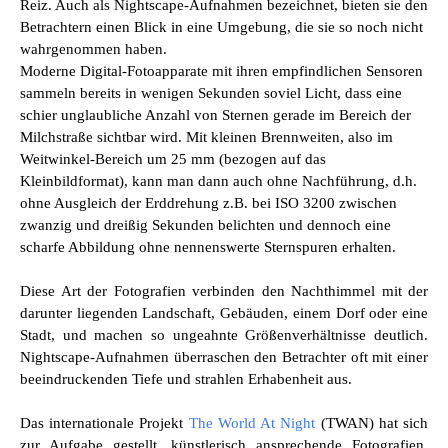
Reiz. Auch als
Nightscape-Aufnahmen bezeichnet, b
ieten sie den
Betrachtern einen Blick in eine Umgebung, die sie so noch nicht
wahrgenommen haben.
Moderne Digital-Fotoapparate mit ihren empfindlichen Sensoren
sammeln bereits in wenigen Sekunden soviel Licht, dass eine
schier unglaubliche Anzahl von Sternen gerade im Bereich der
Milchstraße sichtbar wird. Mit
kleinen Brennweiten, also im
Weitwinkel-Bereich um 25 mm (bezogen auf das
Kleinbildformat), kann man dann auch ohne Nachführung, d.h.
ohne Ausgleich der Erddrehung z.B.
bei ISO 3200
zwischen
zwanzig und dreißig Sekunden belichten und dennoch eine
scharfe Abbildung ohne nennenswerte Sternspuren erhalten.
Diese Art der Fotografien verbinden den Nachthimmel mit der
darunter liegenden Landschaft, Gebäuden, einem Dorf oder eine
Stadt, und machen so ungeahnte Größenverhältnisse deutlich.
Nightscape-Aufnahmen
überraschen den Betrachter oft mit einer
beeindruckenden Tiefe und strahlen Erhabenheit aus.
Das internationale Projekt
The World At Night
(TWAN) hat sich
zur Aufgabe gestellt, künstlerisch ansprechende Fotografien,