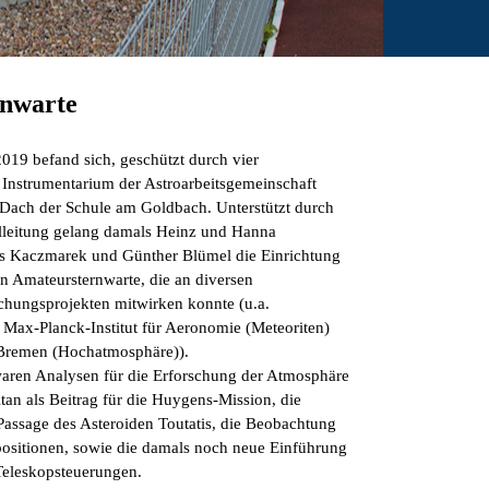
rnwarte
019 befand sich, geschützt durch vier
 Instrumentarium der Astroarbeitsgemeinschaft
Dach der Schule am Goldbach. Unterstützt durch
leitung gelang damals Heinz und Hanna
s Kaczmarek und Günther Blümel die Einrichtung
en Amateursternwarte, die an diversen
schungsprojekten mitwirken konnte (u.a.
Max-Planck-Institut für Aeronomie (Meteoriten)
 Bremen (Hochatmosphäre)).
waren Analysen für die Erforschung der Atmosphäre
an als Beitrag für die Huygens-Mission, die
assage des Asteroiden Toutatis, die Beobachtung
positionen, sowie die damals noch neue Einführung
Teleskopsteuerungen.